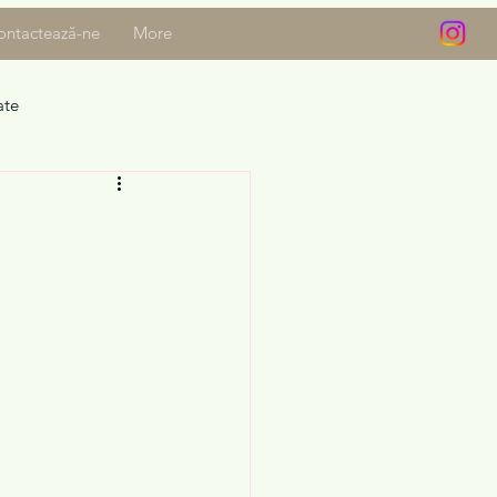
ontactează-ne
More
ate