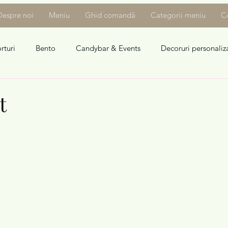
Despre noi
Meniu
Ghid comandă
Categorii meniu
C
rturi
Bento
Candybar & Events
Decoruri personaliz
t