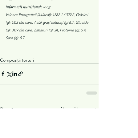
Informații nutriționale 100g
Valoare Energetică (kJ/kcal): 1382.1 / 329.2, Grăsimi 
(g): 18.3 din care: Acizi grași saturați (g) 6.7, Glucide 
(g): 34.9 din care: Zaharuri (g): 24, Proteine (g): 5.4, 
Sare (g): 0.7
Compoziții torturi
Afișează-le pe toate
Postări recente