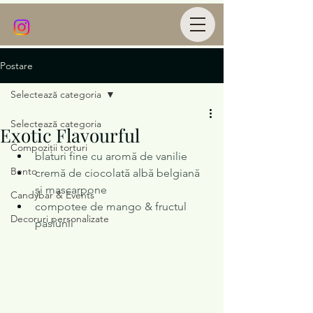
Postare
Selectează categoria
Selectează categoria
Exotic Flavourful
Compoziții torturi
blaturi fine cu aromă de vanilie 
Bento
cremă de ciocolată albă belgiană 
și mascarpone 
Candybar & Events
compotee de mango & fructul 
Decoruri personalizate
pasiunii